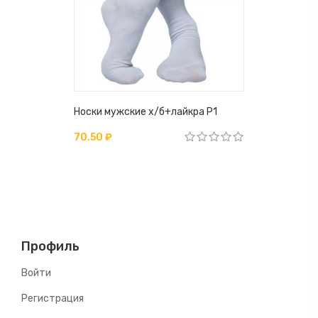
ом Р30
Носки мужские х/б+лайкра Р1
Носки муж
70.50 ₽
99 ₽
Профиль
Войти
Регистрация