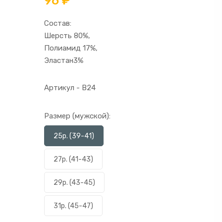
96 ₽
Состав:
Шерсть 80%,
Полиамид 17%,
Эластан3%
Артикул - В24
Размер (мужской):
25р. (39-41)
27р. (41-43)
29р. (43-45)
31р. (45-47)