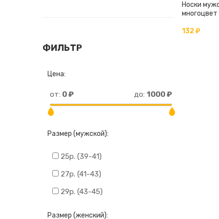
Носки мужс
многоцвет
132 ₽
ФИЛЬТР
Цена:
от:
0 ₽
до:
1000 ₽
Размер (мужской):
25р. (39-41)
27р. (41-43)
29р. (43-45)
Размер (женский):