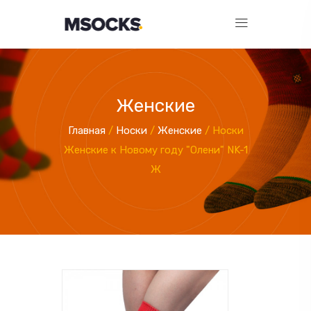
Женские
Главная
/
Носки
/
Женские
/ Носки
Женские к Новому году "Олени" NK-1
Ж