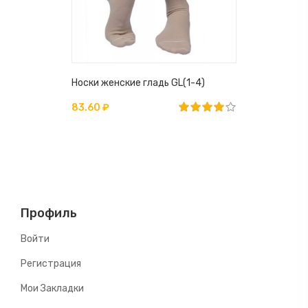
-19
Носки женские гладь GL(1-4)
Носки Жен
"Олени" NK
83.60 ₽
112.20 ₽
Профиль
Войти
Регистрация
Мои Закладки